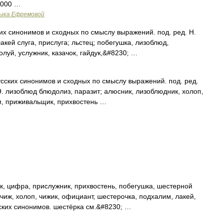
2000 …
зыка Ефремовой
их синонимов и сходных по смыслу выражений. под. ред. Н.
акей слуга, прислуга; льстец; побегушка, лизоблюд,
луй, услужник, казачок, гайдук,&#8230; …
усских синонимов и сходных по смыслу выражений. под. ред.
9. лизоблюд блюдолиз, паразит; алюсник, лизоблюдник, холоп,
им, приживальщик, прихвостень …
, цифра, прислужник, прихвостень, побегушка, шестерной
 чиж, холоп, чижик, официант, шестерочка, подхалим, лакей,
ских синонимов. шестёрка см.&#8230; …