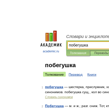
Словари и энциклоп
academic.ru
Толкования
Переводы
побегушка
Толкование
Перевод
Книги
побегушка
— шестерка, прислужник, хо
1
синонимов. побегушка сущ., кол во сино
Словарь синонимов
Побегушка
— м. и ж.; разг. сниж. Тот,
2