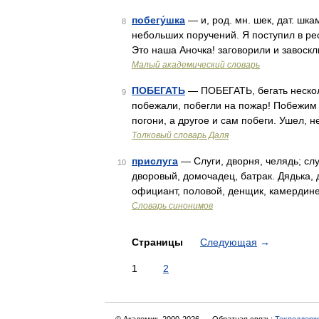
побегу́шка
— и, род. мн. шек, дат. шка
8
небольших поручений. Я поступил в рес
Это наша Аночка! заговорили и завоск
Малый академический словарь
ПОБЕГАТЬ
— ПОБЕГАТЬ, бегать несколь
9
побежали, побегли на пожар! Побежим 
погони, а другое и сам побеги. Ушел, 
Толковый словарь Даля
прислуга
— Слуги, дворня, челядь; слу
10
дворовый, домочадец, батрак. Дядька, д
официант, половой, денщик, камердине
Словарь синонимов
Страницы
Следующая
→
1
2