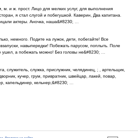
м, м. и ж. прост. Лицо для мелких услуг, для выполнения
торан, я стал слугой и побегушкой. Каверин, Два капитана.
лицали актеры. Аночка, наша&#8230; …
ко, немного. Подите на лужок, дети, побегайте! Все
взапуски, навыпередки! Побежать парусом, поплыть. Поле
не ушел, а побежать можно! Без головы не&#8230; …
га, служитель, служка, прислужник, челядинец, ; , артельщик,
ворник, кучер, грум, привратник, швейцар, лакей, повар,
р, капельдинер, кельнер;&#8230; …