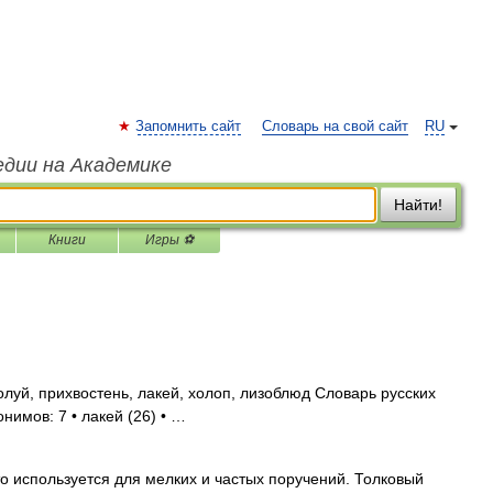
Запомнить сайт
Словарь на свой сайт
RU
едии на Академике
Найти!
Книги
Игры ⚽
луй, прихвостень, лакей, холоп, лизоблюд Словарь русских
нимов: 7 • лакей (26) • …
 кто используется для мелких и частых поручений. Толковый