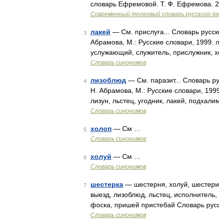
словарь Ефремовой. Т. Ф. Ефремова. 
Современный толковый словарь русского я
лакей
— См. прислуга... Словарь русск
3
Абрамова, М.: Русские словари, 1999. л
услужающий, служитель, прислужник, хо
Словарь синонимов
лизоблюд
— См. паразит... Словарь р
4
Н. Абрамова, М.: Русские словари, 199
лизун, льстец, угодник, лакей, подхал
Словарь синонимов
холоп
— См …
5
Словарь синонимов
холуй
— См …
6
Словарь синонимов
шестерка
— шестерня, холуй, шестерик
7
выезд, лизоблюд, льстец, исполнитель,
фоска, пришей пристебай Словарь рус
Словарь синонимов